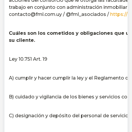
acciones del consorcio que le otorga las facultades
trabajo en conjunto con administración inmobiliari
contacto@fml.com.uy / @fml_asociados /
https://
Cuáles son los cometidos y obligaciones que un
su cliente.
Ley 10.751 Art.
19
A) cumplir y hacer cumplir la ley y el Reglamento de
B) cuidado y vigilancia de los bienes y servicios co
C) designación y depósito del personal de servicio de